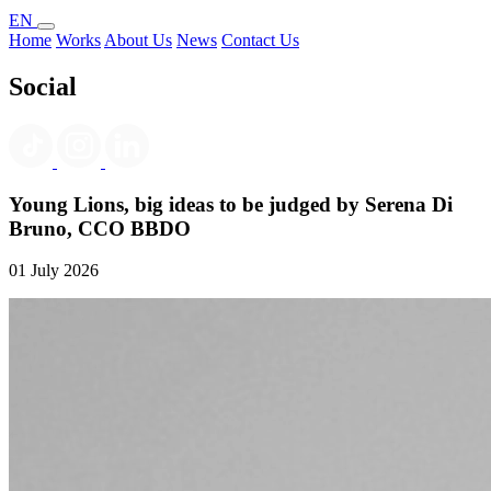
EN
Home
Works
About Us
News
Contact Us
Social
Young Lions, big ideas to be judged by Serena Di
Bruno, CCO BBDO
01 July 2026