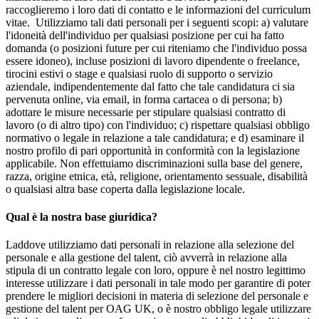
raccoglieremo i loro dati di contatto e le informazioni del curriculum
vitae. Utilizziamo tali dati personali per i seguenti scopi: a) valutare
l'idoneità dell'individuo per qualsiasi posizione per cui ha fatto
domanda (o posizioni future per cui riteniamo che l'individuo possa
essere idoneo), incluse posizioni di lavoro dipendente o freelance,
tirocini estivi o stage e qualsiasi ruolo di supporto o servizio
aziendale, indipendentemente dal fatto che tale candidatura ci sia
pervenuta online, via email, in forma cartacea o di persona; b)
adottare le misure necessarie per stipulare qualsiasi contratto di
lavoro (o di altro tipo) con l'individuo; c) rispettare qualsiasi obbligo
normativo o legale in relazione a tale candidatura; e d) esaminare il
nostro profilo di pari opportunità in conformità con la legislazione
applicabile. Non effettuiamo discriminazioni sulla base del genere,
razza, origine etnica, età, religione, orientamento sessuale, disabilità
o qualsiasi altra base coperta dalla legislazione locale.
Qual è la nostra base giuridica?
Laddove utilizziamo dati personali in relazione alla selezione del
personale e alla gestione del talent, ciò avverrà in relazione alla
stipula di un contratto legale con loro, oppure è nel nostro legittimo
interesse utilizzare i dati personali in tale modo per garantire di poter
prendere le migliori decisioni in materia di selezione del personale e
gestione del talent per OAG UK, o è nostro obbligo legale utilizzare