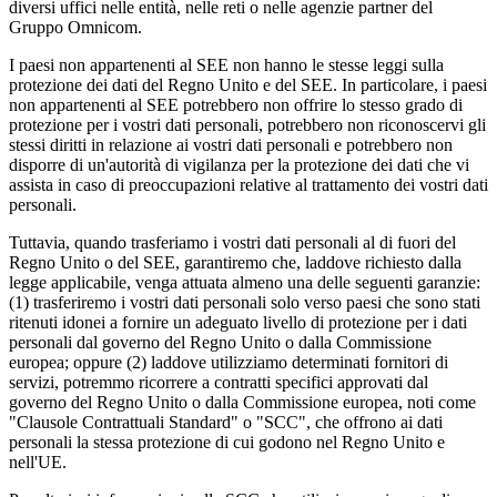
diversi uffici nelle entità, nelle reti o nelle agenzie partner del
Gruppo Omnicom.
I paesi non appartenenti al SEE non hanno le stesse leggi sulla
protezione dei dati del Regno Unito e del SEE. In particolare, i paesi
non appartenenti al SEE potrebbero non offrire lo stesso grado di
protezione per i vostri dati personali, potrebbero non riconoscervi gli
stessi diritti in relazione ai vostri dati personali e potrebbero non
disporre di un'autorità di vigilanza per la protezione dei dati che vi
assista in caso di preoccupazioni relative al trattamento dei vostri dati
personali.
Tuttavia, quando trasferiamo i vostri dati personali al di fuori del
Regno Unito o del SEE, garantiremo che, laddove richiesto dalla
legge applicabile, venga attuata almeno una delle seguenti garanzie:
(1) trasferiremo i vostri dati personali solo verso paesi che sono stati
ritenuti idonei a fornire un adeguato livello di protezione per i dati
personali dal governo del Regno Unito o dalla Commissione
europea; oppure (2) laddove utilizziamo determinati fornitori di
servizi, potremmo ricorrere a contratti specifici approvati dal
governo del Regno Unito o dalla Commissione europea, noti come
"Clausole Contrattuali Standard" o "SCC", che offrono ai dati
personali la stessa protezione di cui godono nel Regno Unito e
nell'UE.