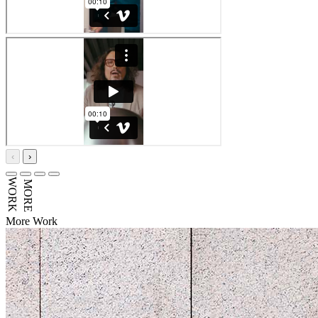
‹
›
WORK
MORE
More Work