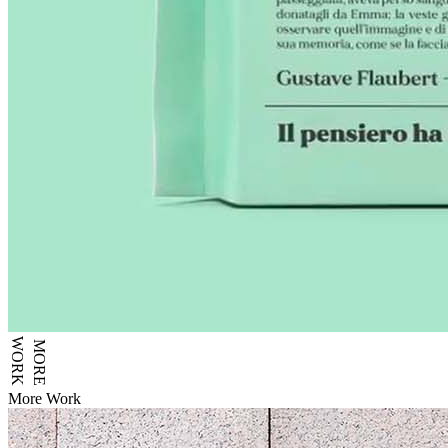
WORK
MORE
More Work