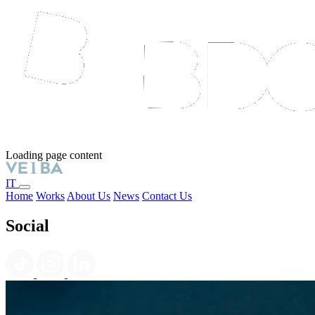
Loading page content
IT
Home
Works
About Us
News
Contact Us
Social