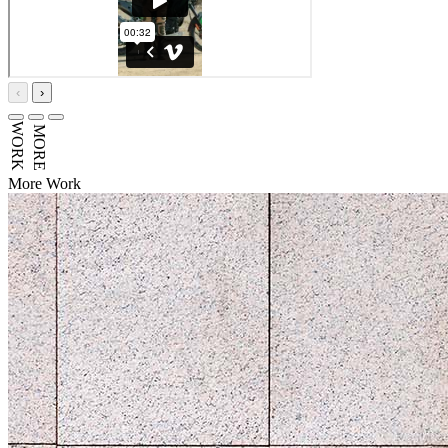
‹
›
WORK
MORE
More Work