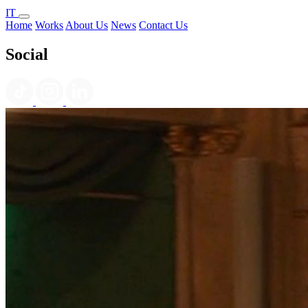
IT
Home
Works
About Us
News
Contact Us
Social