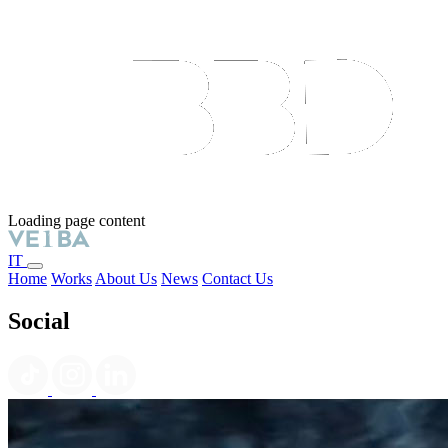
Loading page content
IT
Home
Works
About Us
News
Contact Us
Social