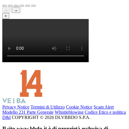
←
→
×
Privacy Notice
Termini di Utilizzo
Cookie Notice
Scam Alert
Modello 231 Parte Generale
Whistleblowing
Codice Etico e politica
D&I
COPYRIGHT © 2026 DLVBBDO S.P.A.
Il sito www.bbdo.it è di proprietà esclusiva di