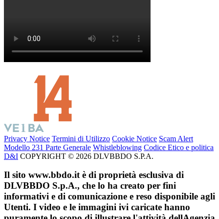
Privacy Notice
Termini di Utilizzo
Cookie Notice
Scam Alert
Modello 231 Parte Generale
Whistleblowing
Codice Etico e politica
D&I
COPYRIGHT © 2026 DLVBBDO S.P.A.
Il sito www.bbdo.it è di proprietà esclusiva di
DLVBBDO S.p.A., che lo ha creato per fini
informativi e di comunicazione e reso disponibile agli
Utenti. I video e le immagini ivi caricate hanno
puramente lo scopo di illustrare l'attività dellAgenzia