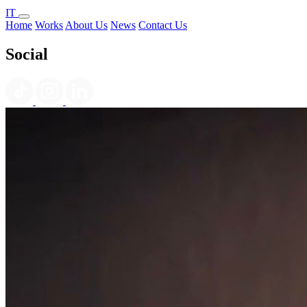
IT
Home
Works
About Us
News
Contact Us
Social