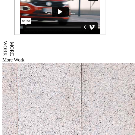
WORK
MORE
More Work