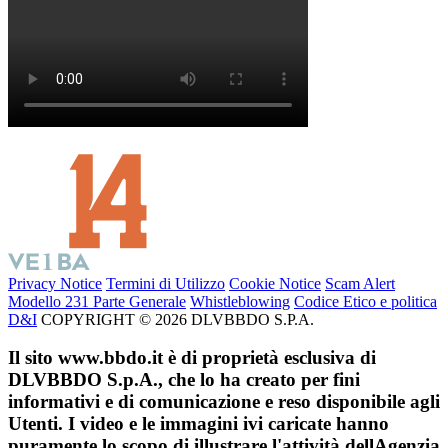
Privacy Notice
Termini di Utilizzo
Cookie Notice
Scam Alert
Modello 231 Parte Generale
Whistleblowing
Codice Etico e politica
D&I
COPYRIGHT © 2026 DLVBBDO S.P.A.
Il sito www.bbdo.it è di proprietà esclusiva di
DLVBBDO S.p.A., che lo ha creato per fini
informativi e di comunicazione e reso disponibile agli
Utenti. I video e le immagini ivi caricate hanno
puramente lo scopo di illustrare l'attività dellAgenzia