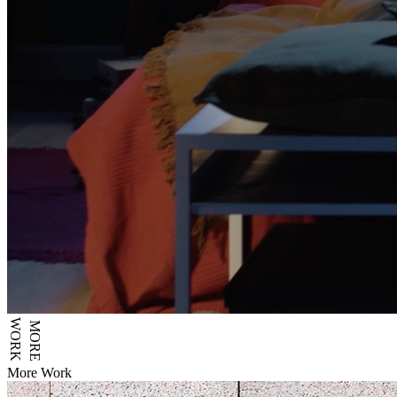
WORK
MORE
More Work