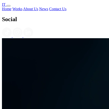
IT
Home
Works
About Us
News
Contact Us
Social