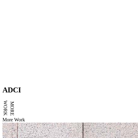
ADCI
WORK
MORE
More Work